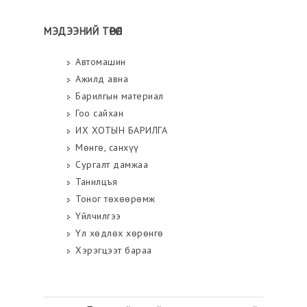
МЭДЭЭНИЙ ТӨРӨЛ
Автомашин
Ажилд авна
Барилгын материал
Гоо сайхан
ИХ ХОТЫН БАРИЛГА
Мөнгө, санхүү
Сургалт дамжаа
Танилцъя
Тоног төхөөрөмж
Үйлчилгээ
Үл хөдлөх хөрөнгө
Хэрэгцээт бараа