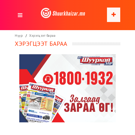
Нүүр
Хэрэгцээт бараа
ХЭРЭГЦЭЭТ БАРАА