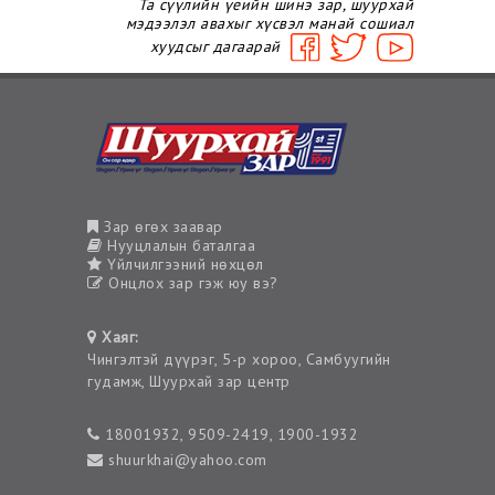
Та сүүлийн үеийн шинэ зар, шуурхай
мэдээлэл авахыг хүсвэл манай сошиал
хуудсыг дагаарай
Зар өгөх заавар
Нууцлалын баталгаа
Үйлчилгээний нөхцөл
Онцлох зар гэж юу вэ?
Хаяг:
Чингэлтэй дүүрэг, 5-р хороо, Самбуугийн
гудамж, Шуурхай зар центр
18001932, 9509-2419, 1900-1932
shuurkhai@yahoo.com