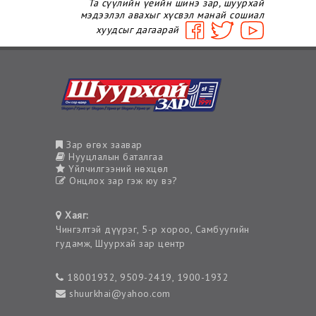
Та сүүлийн үеийн шинэ зар, шуурхай
мэдээлэл авахыг хүсвэл манай сошиал
хуудсыг дагаарай
Зар өгөх заавар
Нууцлалын баталгаа
Үйлчилгээний нөхцөл
Онцлох зар гэж юу вэ?
Хаяг:
Чингэлтэй дүүрэг, 5-р хороо, Самбуугийн
гудамж, Шуурхай зар центр
18001932, 9509-2419, 1900-1932
shuurkhai@yahoo.com