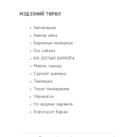
МЭДЭЭНИЙ ТӨРӨЛ
Автомашин
Ажилд авна
Барилгын материал
Гоо сайхан
ИХ ХОТЫН БАРИЛГА
Мөнгө, санхүү
Сургалт дамжаа
Танилцъя
Тоног төхөөрөмж
Үйлчилгээ
Үл хөдлөх хөрөнгө
Хэрэгцээт бараа