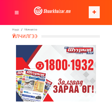
Нүүр
Үйлчилгээ
ҮЙЛЧИЛГЭЭ