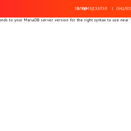
ЗӨВЛӨГӨӨ, МЭДЭЭЛЭЛ
ОНЦЛОХ
ds to your MariaDB server version for the right syntax to use near ''