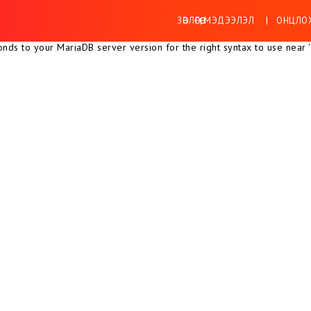
ЗӨВЛӨГӨӨ, МЭДЭЭЛЭЛ
ОНЦЛОХ
ds to your MariaDB server version for the right syntax to use near ''