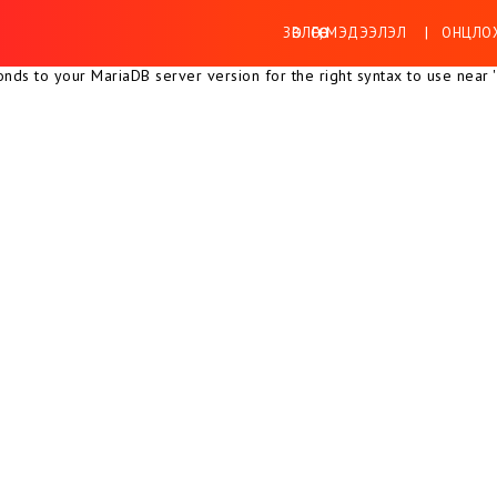
ЗӨВЛӨГӨӨ, МЭДЭЭЛЭЛ
ОНЦЛОХ
ds to your MariaDB server version for the right syntax to use near ''