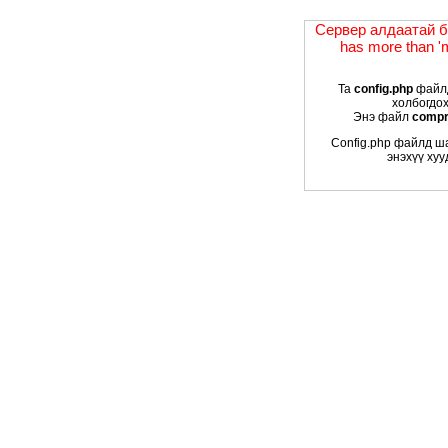
Сервер алдаатай ба
has more than '
Та
config.php
файлд
холбогдох
Энэ файл
compr
Config.php файлд ш
энэхүү хуу