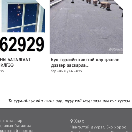
НЫ БАТАЛГААТ
Бүх төрлийн хавтгай хар цаасан
ЧИЛГЭЭ
дээвэр засварла...
гээ
барилгын үйлчилгээ
Та сүүлийн үеийн шинэ зар, шуурхай мэдээлэл авахыг хүсвэл
өгөх заавар
Хаяг:
лалын баталгаа
Чингэлтэй дүүрэг, 5-р хороо,
илгээний нөхцөл