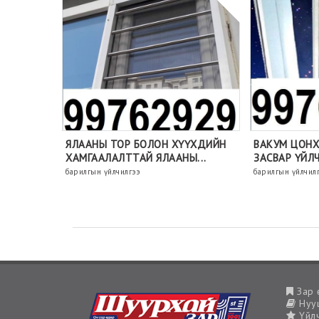
ЯЛААНЫ ТОР БОЛОН ХҮҮХДИЙН
ВАКУМ ЦОНХ
ХАМГААЛАЛТТАЙ ЯЛААНЫ...
ЗАСВАР ҮЙЛ
барилгын үйлчилгээ
барилгын үйлчил
Зар 
Нууц
Үйлч