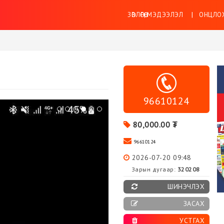
ЗӨВЛӨГӨӨ, МЭДЭЭЛЭЛ
ОНЦЛОХ
96610124
80,000.00 ₮
96610124
2026-07-20 09:48
Зарын дугаар:
320208
ШИНЭЧЛЭХ
ЗАСАХ
УСТГАХ