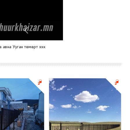
а авна Ууган төмөрт ххк