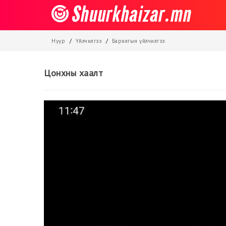
Нүүр
Үйлчилгээ
Барилгын үйлчилгээ
Цонхны хаалт