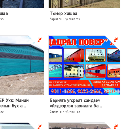
ашаа
Төмөр хашаа
гээ
барилгын үйлчилгээ
Р Ххк: Манай
Барилга угсралт сэндвич
лгын бүх а...
үйлдвэрлэл захиалга ба...
гээ
барилгын үйлчилгээ