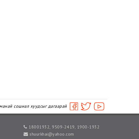
 манай сошиал хуудсыг дагаарай
18001932, 9509-2419, 1900-1932
shuurkhai@yahoo.com