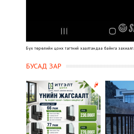
Бүх төрөлийн цонх тагтний хаалтандаа байнга захиалг
БУСАД ЗАР