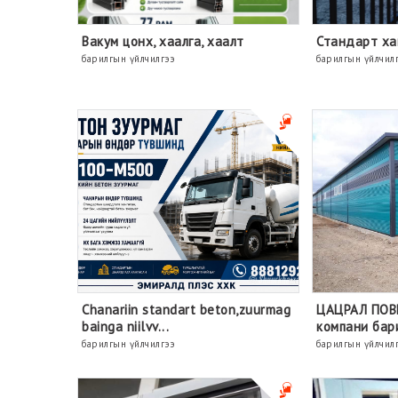
Вакум цонх, хаалга, хаалт
Стандарт х
барилгын үйлчилгээ
барилгын үйлчил
Chanariin standart beton,zuurmag
ЦАЦРАЛ ПОВЕ
bainga niilvv...
компани бари
барилгын үйлчилгээ
барилгын үйлчил