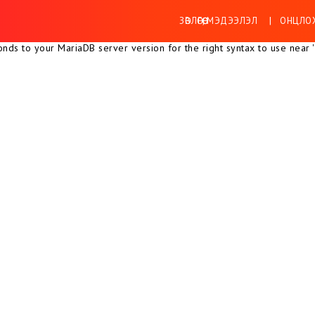
ЗӨВЛӨГӨӨ, МЭДЭЭЛЭЛ
ОНЦЛОХ
ds to your MariaDB server version for the right syntax to use near ''