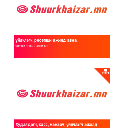
үйлчлэгч, ресепшн ажилд авна.
үйлчилгээний ажилтан
Худалдагч, касс, манаач, үйлчлэгч ажилд