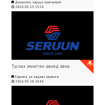
Дохиолол, харуул хамгаалалт
2026-05-19 15:24
Туслах ажилтан ажилд авна
Барилга, үл хөдлөх хөрөнгө
2026-05-18 10:45