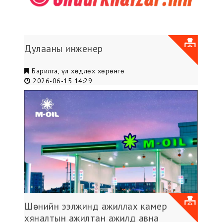
Дулааны инженер
Барилга, үл хөдлөх хөрөнгө
2026-06-15 14:29
Шөнийн ээлжинд ажиллах камер
хяналтын ажилтан ажилд авна