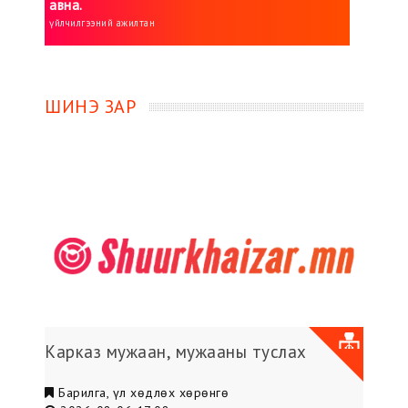
авна.
үйлчилгээний ажилтан
ШИНЭ ЗАР
Карказ мужаан, мужааны туслах
Барилга, үл хөдлөх хөрөнгө