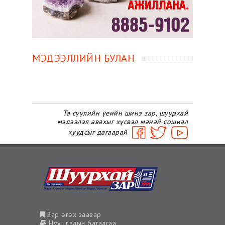
МЭДЭЭЛЛИЙН БУЛАН
Та сүүлийн үеийн шинэ зар, шуурхай
мэдээлэл авахыг хүсвэл манай сошиал
хуудсыг дагаарай
Зар өгөх заавар
Нууцлалын баталгаа