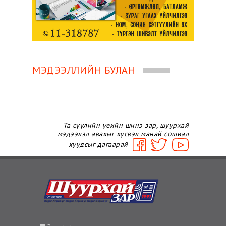
МЭДЭЭЛЛИЙН БУЛАН
Та сүүлийн үеийн шинэ зар, шуурхай
мэдээлэл авахыг хүсвэл манай сошиал
хуудсыг дагаарай