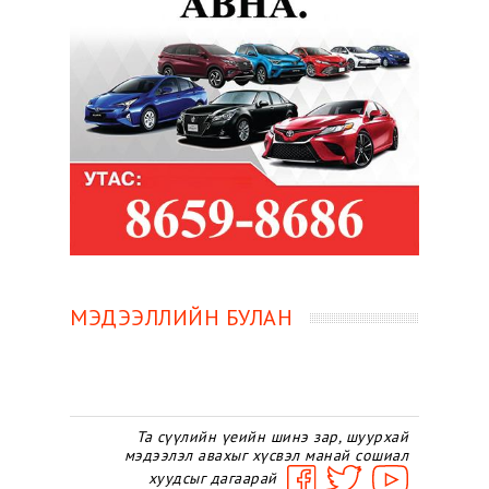
МЭДЭЭЛЛИЙН БУЛАН
Та сүүлийн үеийн шинэ зар, шуурхай
мэдээлэл авахыг хүсвэл манай сошиал
хуудсыг дагаарай