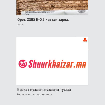
Орос OSB3 E-0.5 хавтан зарна.
зарна
Карказ мужаан, мужааны туслах
барилга, үл хөдлөх хөрөнгө