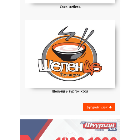
Сохо мебель
Шөлөндө түргэн хоол
Бүгдийг үзэх