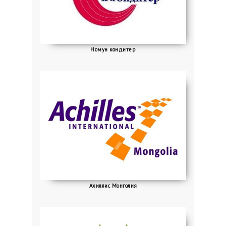
Номун кондитер
Ахиллис Монголия