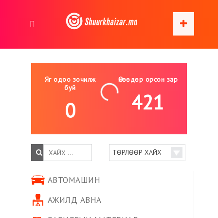
Яг одоо зочилж
Өнөөдөр орсон зар
буй
421
0
АВТОМАШИН
АЖИЛД АВНА