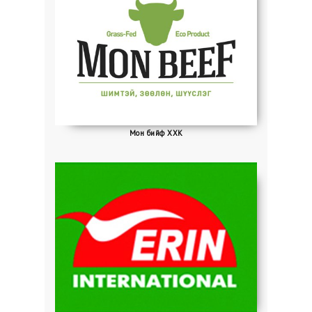
Мон бийф ХХК