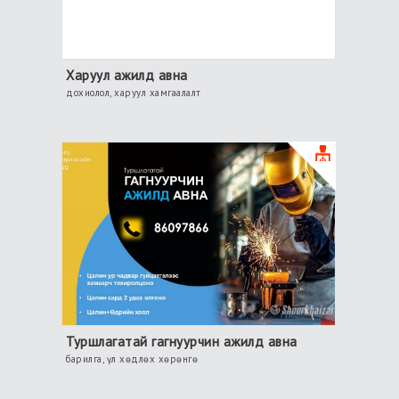
Харуул ажилд авна
дохиолол, харуул хамгаалалт
Туршлагатай гагнуурчин ажилд авна
барилга, үл хөдлөх хөрөнгө