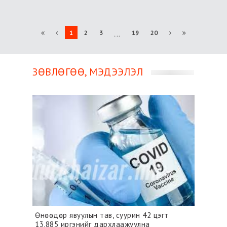
1
2
3
19
20
...
ЗӨВЛӨГӨӨ, МЭДЭЭЛЭЛ
лтыг
Өнөөдөр явуулын тав, суурин 42 цэгт
Коро
гөв
13,885 иргэнийг дархлаажуулна
тохи