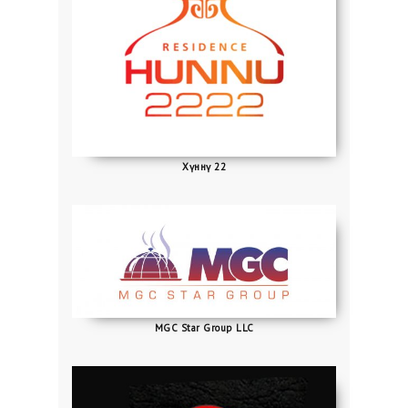
Хүннү 22
MGC Star Group LLC