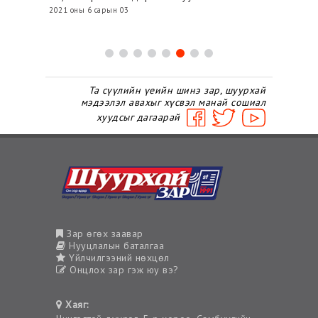
2021 оны 6 сарын 03
2021 о
Та сүүлийн үеийн шинэ зар, шуурхай
мэдээлэл авахыг хүсвэл манай сошиал
хуудсыг дагаарай
Зар өгөх заавар
Нууцлалын баталгаа
Үйлчилгээний нөхцөл
Онцлох зар гэж юу вэ?
Хаяг: