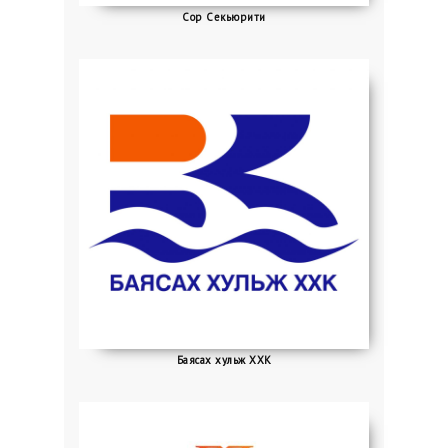
Сор Секьюрити
Баясах хульж ХХК