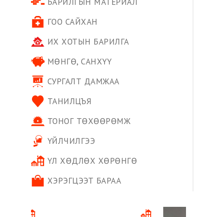
БАРИЛГЫН МАТЕРИАЛ
ГОО САЙХАН
ИХ ХОТЫН БАРИЛГА
МӨНГӨ, САНХҮҮ
СУРГАЛТ ДАМЖАА
ТАНИЛЦЪЯ
ТОНОГ ТӨХӨӨРӨМЖ
ҮЙЛЧИЛГЭЭ
ҮЛ ХӨДЛӨХ ХӨРӨНГӨ
ХЭРЭГЦЭЭТ БАРАА