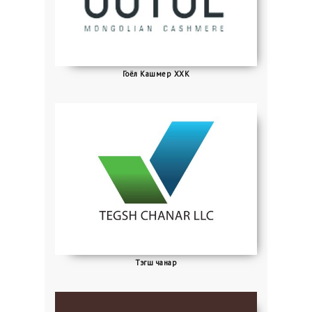
Гоёл Кашмер ХХК
Тэгш чанар