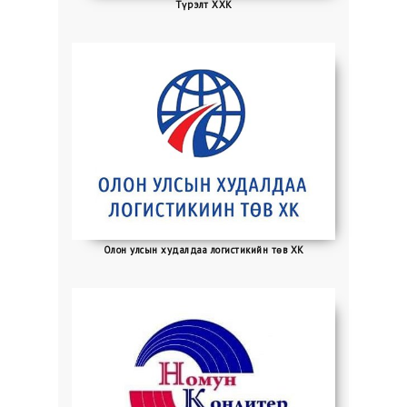
Түрэлт ХХК
Олон улсын худалдаа логистикийн төв ХК