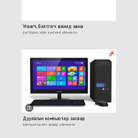
Угаагч, Бэлтгэгч ажилд авна
ресторан, хоол хүнсний үйлчилгээ
Дуулагын компьютер засвар
компьютерийн засвар үйлчилгээ