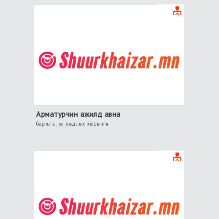
Арматурчин ажилд авна
барилга, үл хөдлөх хөрөнгө