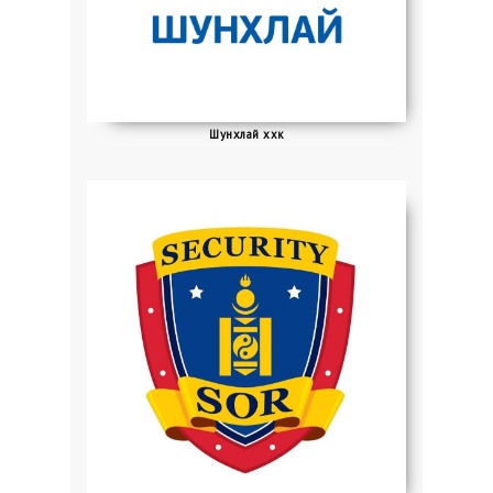
Шунхлай ххк