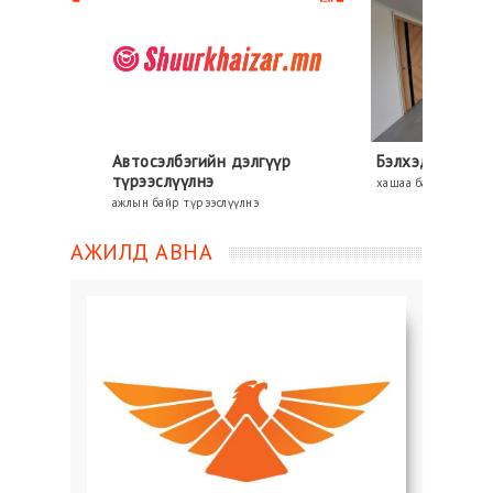
Автосэлбэгийн дэлгүүр
Бэлхэд хашаа байшин зарн
түрээслүүлнэ
хашаа байшин зарна
ажлын байр түрээслүүлнэ
АЖИЛД АВНА