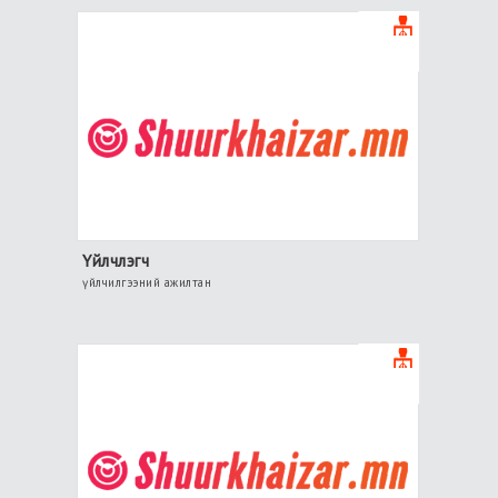
Үйлчлэгч
үйлчилгээний ажилтан