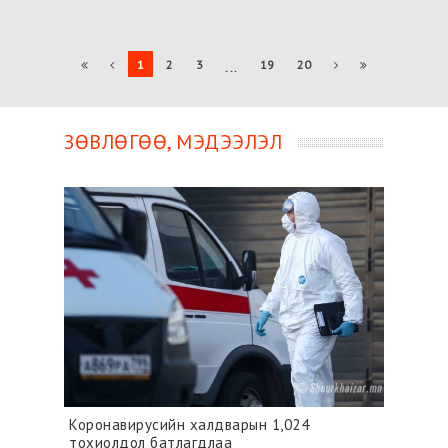
1
2
3
19
20
...
ЗӨВЛӨГӨӨ, МЭДЭЭЛЭЛ
Коронавирусийн халдварын 1,024
Хүүх
тохиолдол батлагдлаа
2021 о