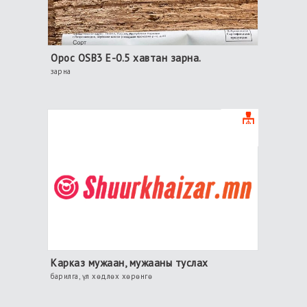
Орос OSB3 E-0.5 хавтан зарна.
зарна
Карказ мужаан, мужааны туслах
барилга, үл хөдлөх хөрөнгө