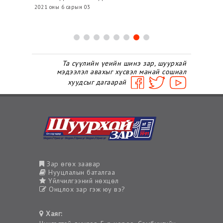
2021 оны 6 сарын 03
Та сүүлийн үеийн шинэ зар, шуурхай
мэдээлэл авахыг хүсвэл манай сошиал
хуудсыг дагаарай
Зар өгөх заавар
Нууцлалын баталгаа
Үйлчилгээний нөхцөл
Онцлох зар гэж юу вэ?
Хаяг: