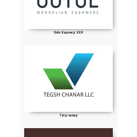
Гоёл Кашмер ХХК
Тэгш чанар