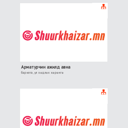
Арматурчин ажилд авна
барилга, үл хөдлөх хөрөнгө