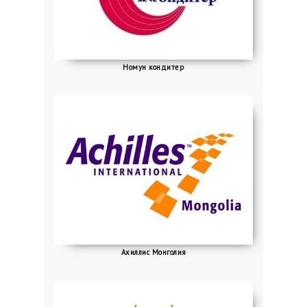
Номун кондитер
Ахиллис Монголия