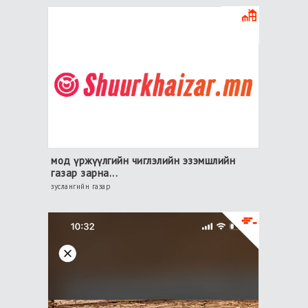
мод үржүүлгийн чиглэлийн эзэмшлийн
газар зарна...
зуслангийн газар