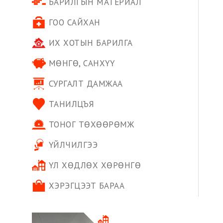
БАРИЛГЫН МАТЕРИАЛ
ГОО САЙХАН
ИХ ХОТЫН БАРИЛГА
МӨНГӨ, САНХҮҮ
СУРГАЛТ ДАМЖАА
ТАНИЛЦЪЯ
ТОНОГ ТӨХӨӨРӨМЖ
ҮЙЛЧИЛГЭЭ
ҮЛ ХӨДЛӨХ ХӨРӨНГӨ
ХЭРЭГЦЭЭТ БАРАА