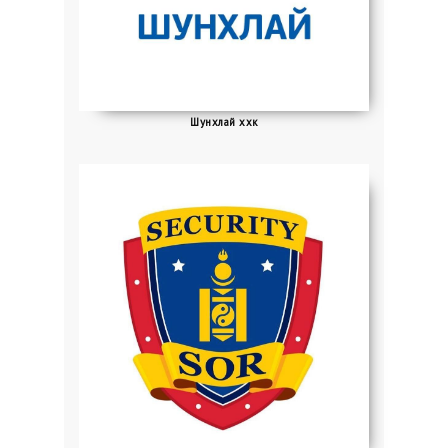
Шунхлай ххк