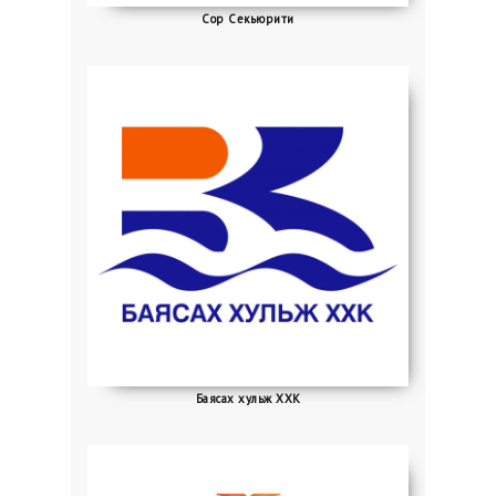
Сор Секьюрити
Баясах хульж ХХК