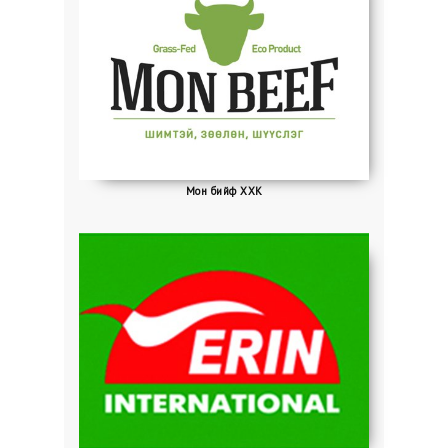
Мон бийф ХХК