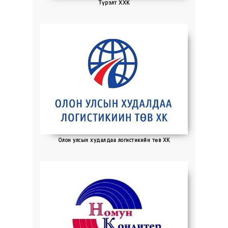
Түрэлт ХХК
Олон улсын худалдаа логистикийн төв ХК