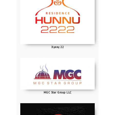
Хүннү 22
MGC Star Group LLC