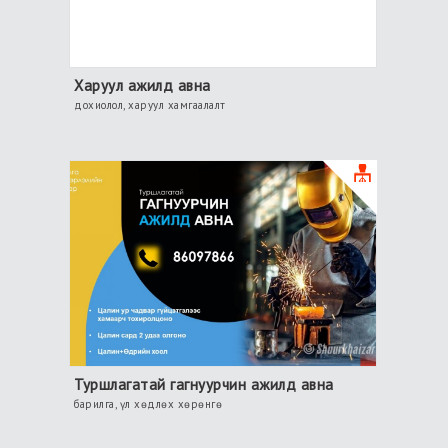
Харуул ажилд авна
дохиолол, харуул хамгаалалт
Туршлагатай гагнуурчин ажилд авна
барилга, үл хөдлөх хөрөнгө