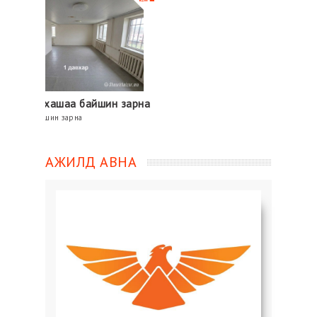
а байшин зарна
рна
АЖИЛД АВНА