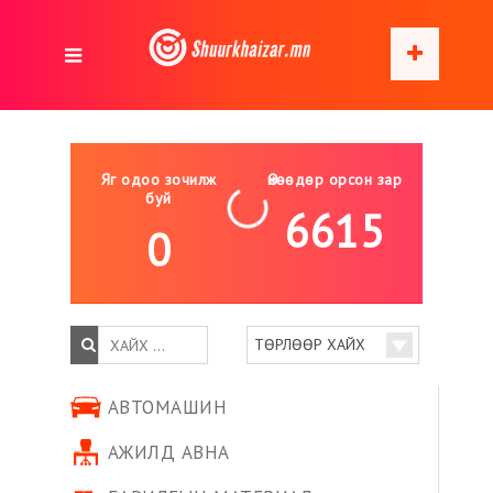
Яг одоо зочилж
Өнөөдөр орсон зар
буй
6615
0
АВТОМАШИН
АЖИЛД АВНА