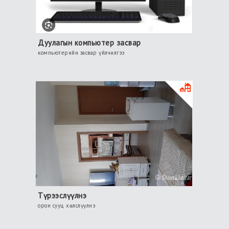
Дуулагын компьютер засвар
компьютерийн засвар үйлчилгээ
Түрээслүүлнэ
орон сууц хөлслүүлнэ